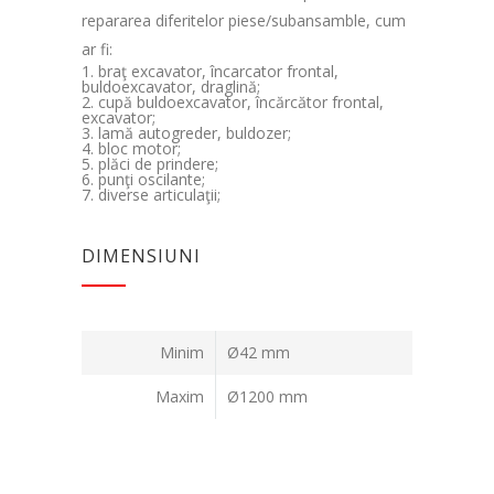
repararea diferitelor piese/subansamble, cum
ar fi:
braţ excavator, încarcator frontal,
buldoexcavator, draglină;
cupă buldoexcavator, încărcător frontal,
excavator;
lamă autogreder, buldozer;
bloc motor;
plăci de prindere;
punţi oscilante;
diverse articulaţii;
DIMENSIUNI
Minim
Ø42 mm
Maxim
Ø1200 mm