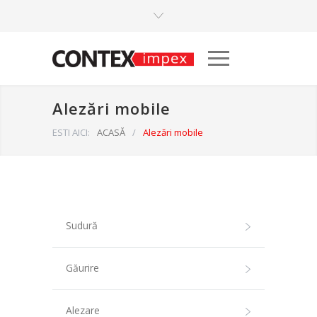
Alezări mobile
ESTI AICI:
ACASĂ
/
Alezări mobile
Sudură
Găurire
Alezare